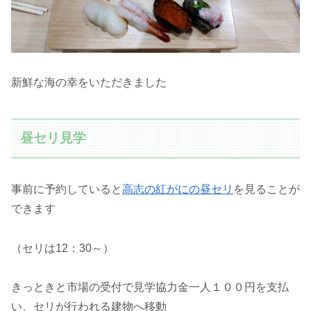
新鮮な海の幸をいただきました
昼セリ見学
事前に予約していると
高志の紅がにの昼セリ
を見ることが
できます
（セリは12：30～）
きっときと市場の受付で見学協力金一人１００円を支払
い、セリが行われる建物へ移動