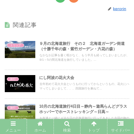
kerorin
関連記事
９月の北海道旅行 その２ 北海道ガーデン街道
トリップ
（十勝千年の森・紫竹ガーデン・六花の森）
なかなか記事を書く暇がなく、もう半月も経ってしまいましたが、
9/1～5の間北海道を旅行していました。...
にし阿波の花火大会
旅行
去年初めて花火大会というものに行ってからというもの、花火にハ
マってしまいまして、、、四国旅行を兼ねて...
10月の北海道旅行4日目～静内～遊馬らんどグラス
旅行
ホッパーでホーストレッキング～日高～
お友達と一緒に４泊５日の北海道旅行に行ってきました今回の旅の
一番の目的は「乗馬」中３日間、連続で乗馬...
メニュー
ホーム
検索
トップ
サイドバー