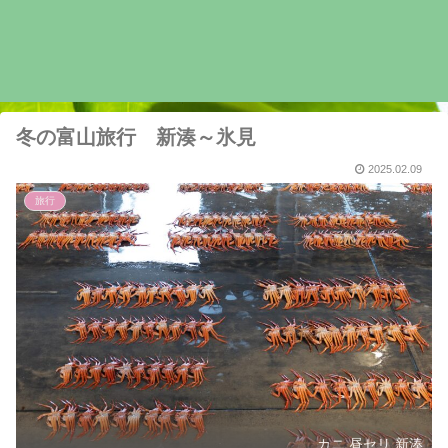
冬の富山旅行 新湊～氷見
2025.02.09
旅行
カニ 昼セリ 新湊