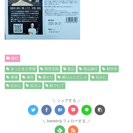
旅行
きっときと市場
和甘北陸
富山
富山旅行
射水市
新湊
旅行
昼セリ
糀らんぐどしゃ
紅かに
紅がに
紅ガニ
茹でたて
シェアする
kerorinをフォローする