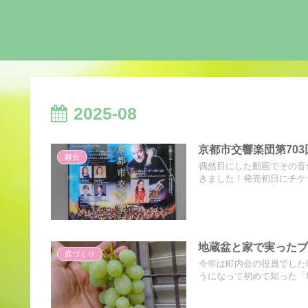
2025-08
京都市交響楽団第70
舞台
偶然目にした動画でその音
きました！発売初日にチケッ.
地蔵盆と家で実った
庭づくり
今年は町内会の役員でした
うになって初めて知った「地