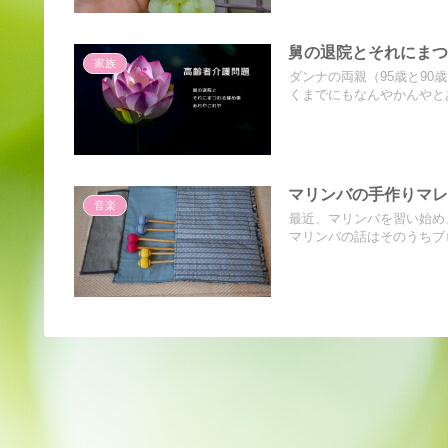
舅の退院とそれにま
家族
ダンナの両親（95歳と9
くまでにもなんやかんやとあ
マリンバの手作りマ
音楽
最近、マリンバを習い始め
マリンバの話はそのうちブロ