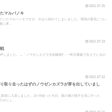
2021.07.25
ったマルバノキ
ていたマルバノキですが、やはり枯れてしまいました。環境の変化につい
に来...
2021.07.23
作戦
様子もUPしました。→「ノウゼンカズラ完全駆除‼」一昨日裏庭で生えているの
2021.07.22
かり取り去ったはずのノウゼンカズラが芽を出していまし
に新居に入居しました。2か月経った今日、家の裏の様子を見に行った
がにょ...