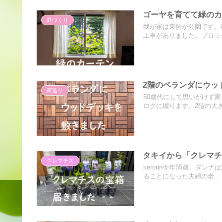
ゴーヤを育てて緑の
庭づくり
我が家は東側が公園です。
工事がありました。ブロック
2階のベランダにウッ
家造り
50歳代にして思いがけず
ログに綴ります。2階の大きな
タキイから「クレマ
クレマチス
kerorin今年55歳、
ることになった夫婦の老...