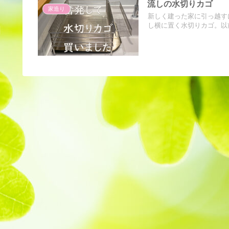
流しの水切りカゴ
家造り
新しく建った家に引っ越す
し横に置く水切りカゴ。以前