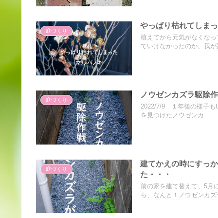
やっぱり枯れてしま
庭づくり
植えてから元気がなくなっ
ていけなかったのか、我が家
ノウゼンカズラ駆除
庭づくり
2022/7/9 １年後の
を見つけたノウゼンカ...
建てかえの時にすっ
庭づくり
た・・・
前の家を建て替えて、5月
ら、なんと！ノウゼンカズラ