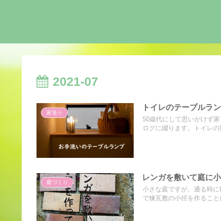
2021-07
トイレのテーブルラ
家造り
50歳代にして思いがけず
ログに綴ります。トイレの照
レンガを敷いて庭に
庭づくり
小さな庭ですが、通る時に
で煉瓦敷の小径を作ることに