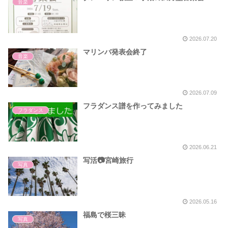
音楽
2026.07.20
マリンバ発表会終了
音楽
2026.07.09
フラダンス譜を作ってみました
フラダンス
2026.06.21
写活📷宮崎旅行
写真
2026.05.16
福島で桜三昧
写真