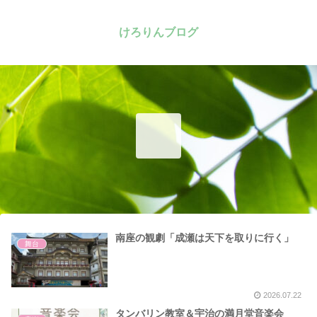
けろりんブログ
南座の観劇「成瀬は天下を取りに行く」
舞台
2026.07.22
タンバリン教室＆宇治の満月堂音楽会