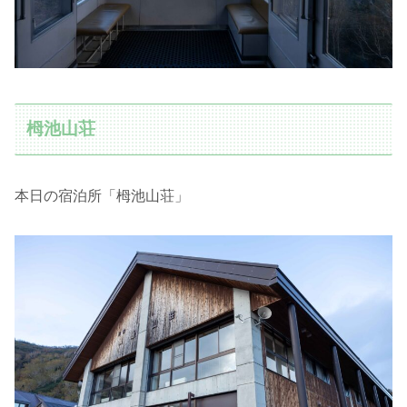
栂池山荘
本日の宿泊所「栂池山荘」