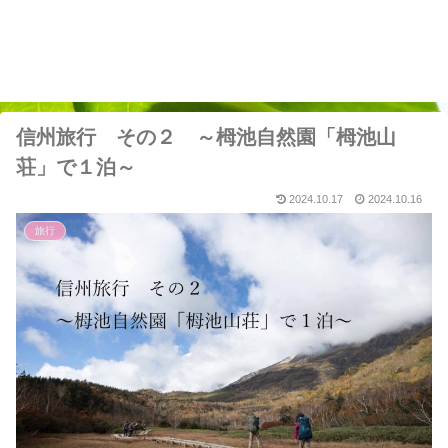
信州旅行 その２ ～栂池自然園「栂池山
荘」で１泊～
2024.10.17
2024.10.16
旅行