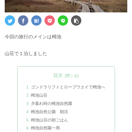
今回の旅行のメインは栂池
山荘で１泊しました
目次
ゴンドラリフトとロープウエイで栂池へ
栂池山荘
夕暮れ時の栂池自然園
栂池自然公園 朝活
栂池山荘の朝ごはん
栂池自然園一周