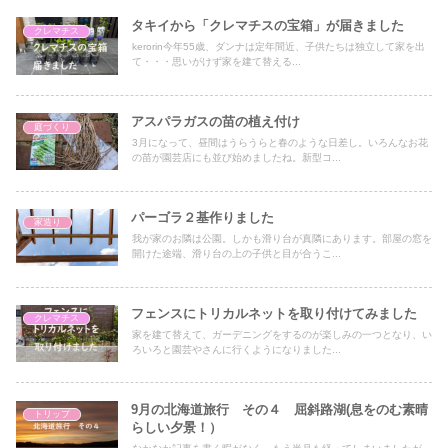
タキイから「クレマチスの宝箱」が届きました
クレマチス
kerorin今年55歳、ダンナは定年間近、子供たちは独立して家を出
て・・・思いがけず家を建て替える...
アスパラガスの苗の植え付け
庭づくり
3月になって、昼間はうらうらと春のような日差し。いろんなお花
の苗が園芸店にも並び始めましたね。新型コ...
パーゴラ２基作りました
家造り
我が家のお隣は公園。しかも滑り台が真隣にあります。部屋の窓を
開けた途端、滑り台の上の子供と目が合うこ...
フェンスにトリカルネットを取り付けてみました
クレマチス
家を建て替えて、ガーデニングをするのが楽しみの一つとなり、い
ろいろと園芸やさんに行くようになりました...
9月の北海道旅行 その４ 屈斜路湖(息をのむ素晴
トリップ
らしい夕景！）