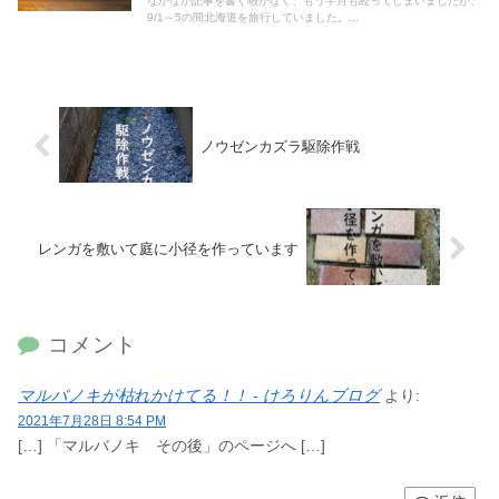
なかなか記事を書く暇がなく、もう半月も経ってしまいましたが、
9/1～5の間北海道を旅行していました。...
ノウゼンカズラ駆除作戦
レンガを敷いて庭に小径を作っています
コメント
マルバノキが枯れかけてる！！ - けろりんブログ
より:
2021年7月28日 8:54 PM
[…] 「マルバノキ その後」のページへ […]