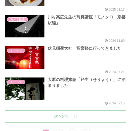
2025.01.17
川村高広先生の写真講座「モノクロ 京都
カメラ散歩
駅編」
2024.11.09
伏見稲荷大社 宵宮祭に行ってきました
トリップ
2024.07.21
大原の料理旅館「芹生（せりょう）」に泊
トリップ
まりました
2024.07.15
次のページ