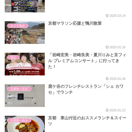
2025.03.14
京都マラソン応援と鴨川散策
カメラ散歩
2025.02.16
「岩崎宏美・岩崎良美・夏川りみと京フィ
雑記
ル プレミアムコンサート」に行ってき
た！
2025.01.26
鹿ケ谷のフレンチレストラン「シェ カワ
京都食べ歩き
セ」でランチ
2025.01.22
京都 東山付近のおススメランチ＆スイー
京都食べ歩き
ツ