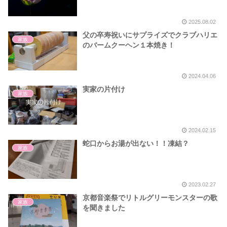
2025.08.02
父の卒寿祝いにサプライズでクラブハリエ
家族
のバームクーヘン１本焼き！
2024.04.06
実家の片付け
家族
2024.02.15
蛇口からお湯が出ない！！凍結？
家族
2023.02.27
京都音楽祭でリトルグリーモンスターの歌
家族
を聞きました