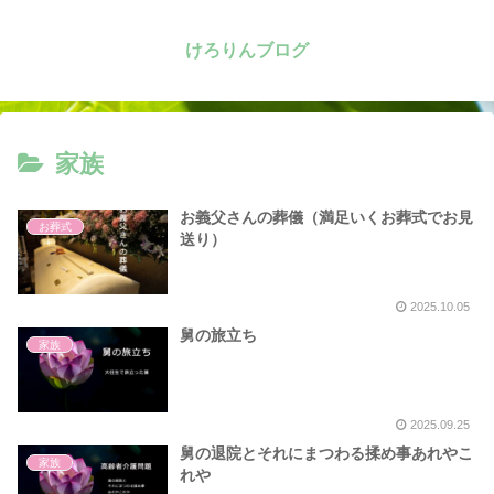
けろりんブログ
家族
お義父さんの葬儀（満足いくお葬式でお見
お葬式
送り）
2025.10.05
舅の旅立ち
家族
2025.09.25
舅の退院とそれにまつわる揉め事あれやこ
家族
れや