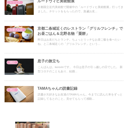
ルードヴィヒ美術館展
トリップ
京都国立近代美術館で開催中の「ルードヴィヒ美術館展」行ってき
ました。チケットをもらったので、急遽お友...
京都二条城近くのレストラン「グリルフレンチ」で
京都さんぽ
お昼ごはん＆北野名物「粟餅」
昨日はお友だちとランチ。ちょっとリッチなお昼ご飯を食べたい
ね、と二条城近くの「グリルフレンチ」という...
息子の旅立ち
雑記
こんばんは。kerorinです。 今日は息子の引っ越しの日でした。 新
型コロナのこともあり、結婚...
TAMAちゃんの読書記録
雑記
読書が大好きなお友達のTAMAちゃん。今までに読んだ本をずっと
記録してるとのこと。見せてもらって感動...