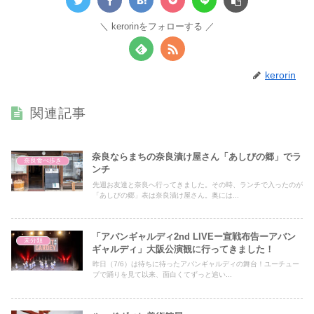
kerorinをフォローする
kerorin
関連記事
奈良ならまちの奈良漬け屋さん「あしびの郷」でラ
奈良食べ歩き
ンチ
先週お友達と奈良へ行ってきました。その時、ランチで入ったのが
「あしびの郷」表は奈良漬け屋さん。奥には...
「アバンギャルディ2nd LIVEー宣戦布告ーアバン
未分類
ギャルディ」大阪公演観に行ってきました！
昨日（7/6）は待ちに待ったアバンギャルディの舞台！ユーチュー
ブで踊りを見て以来、面白くてずっと追い...