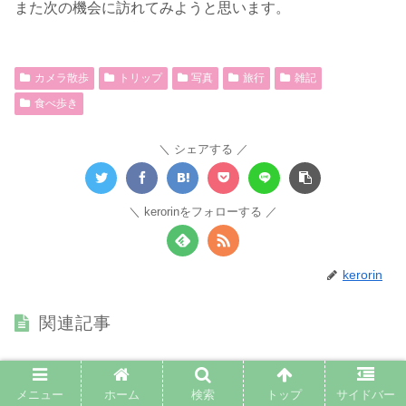
また次の機会に訪れてみようと思います。
カメラ散歩
トリップ
写真
旅行
雑記
食べ歩き
シェアする
kerorinをフォローする
kerorin
関連記事
京都で本格的モロッコ料理をいただく
京都食べ歩き
メニュー
ホーム
検索
トップ
サイドバー
お友達がクスクスが食べたい！ということで四条のモロッコ料理店