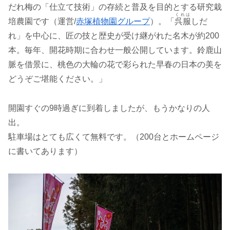
だれ梅の「仕立て技術」の存続と普及を目的とする研究栽
くれは
培農園です（運営/
赤塚植物園グループ
）。「
呉服
しだ
れ」を中心に、匠の技と歴史が受け継がれた名木が約200
本。毎年、開花時期に合わせ一般公開しています。鈴鹿山
脈を借景に、桃色の大輪の花で彩られた早春の日本の美を
どうぞご堪能ください。」
開園すぐの9時過ぎに到着しましたが、もうかなりの人
出。
駐車場はとても広くて無料です。（200台とホームページ
に書いてあります）