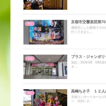
京都市交響楽団第7
舞台
偶然目にした動画でその音
行ってきまし...
ブラス・ジャンボリー
音楽
追記：2026/3/8 K
す...
高嶋ちさ子 １２人
舞台
京都コンサートホールで
ー 2024～2...