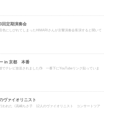
03回定期演奏会
色にしびれてしまったHIMARIさんが京響演奏会客演すると聞いて
 in 京都 本番
BS京都でテレビ放送されました📺 一番下にYouTubeリンク貼っていま
のヴァイオリニスト
行われた《高嶋ちさ子 12人のヴァイオリニスト コンサートツア