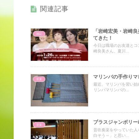
関連記事
「岩崎宏美・岩崎良
雑記
てきた！
今日は職場のお友達とコ
崎良美さん、夏川...
マリンバの手作りマ
音楽
最近、マリンバを習い始
リンバマリンバの...
ブラスジャンボリーi
音楽
昔吹奏楽をやっていた人
白そう～」と思い...