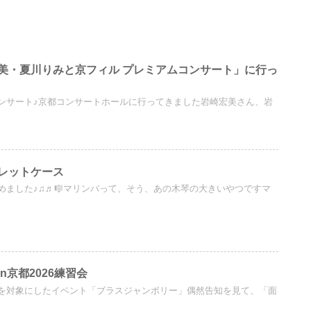
美・夏川りみと京フィル プレミアムコンサート」に行っ
ンサート♪京都コンサートホールに行ってきました岩崎宏美さん、岩
レットケース
めました♪♫♬🎼マリンバって、そう、あの木琴の大きいやつですマ
n京都2026練習会
を対象にしたイベント「ブラスジャンボリー」偶然告知を見て、「面