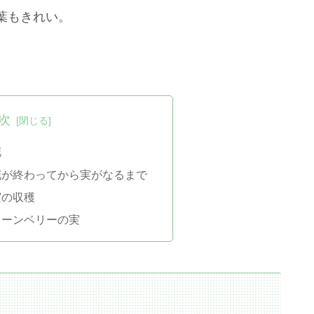
葉もきれい。
。
次
花
花が終わってから実がなるまで
実の収穫
ューンベリーの実