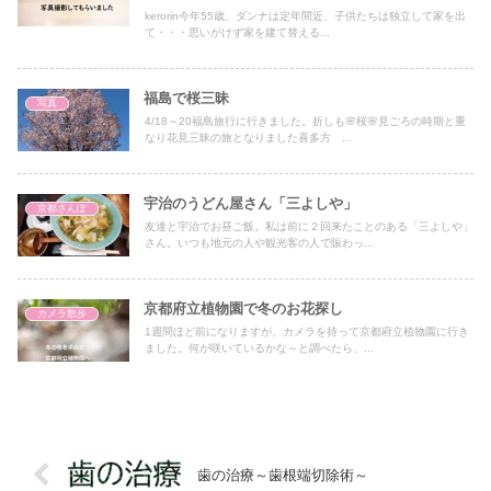
kerorin今年55歳、ダンナは定年間近、子供たちは独立して家を出
て・・・思いがけず家を建て替える...
福島で桜三昧
写真
4/18～20福島旅行に行きました。折しも🌸桜🌸見ごろの時期と重
なり花見三昧の旅となりました喜多方 ...
宇治のうどん屋さん「三よしや」
京都さんぽ
友達と宇治でお昼ご飯。私は前に２回来たことのある「三よしや」
さん。いつも地元の人や観光客の人で賑わっ...
京都府立植物園で冬のお花探し
カメラ散歩
1週間ほど前になりますが、カメラを持って京都府立植物園に行き
ました。何が咲いているかな～と調べたら、...
歯の治療～歯根端切除術～