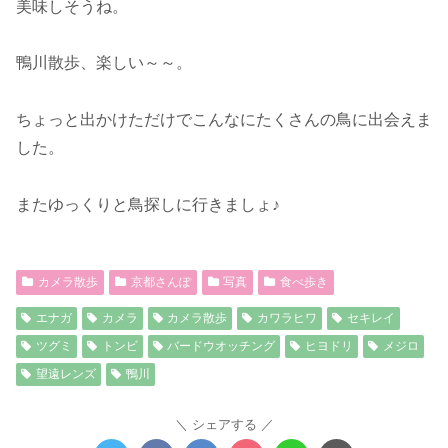
美味しそうね。
鴨川散歩、楽しい～～。
ちょっと出かけただけでこんなにたくさんの鳥に出会えま
した。
またゆっくりと鳥探しに行きましょ♪
カメラ散歩
京都さんぽ
写真
食べ歩き
エナガ
カメラ
カメラ散歩
カワラヒワ
セキレイ
ツグミ
トンビ
バードウオッチング
ヒヨドリ
メジロ
望遠レンズ
鴨川
シェアする