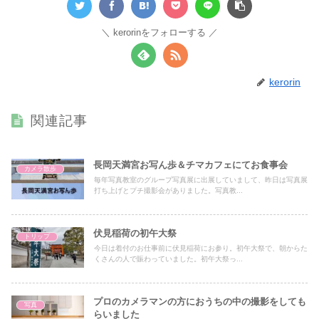
kerorinをフォローする
kerorin
関連記事
長岡天満宮お写ん歩＆チマカフェにてお食事会
カメラ散歩
毎年写真教室のグループ写真展に出展していまして、昨日は写真展
打ち上げとプチ撮影会がありました。写真教...
伏見稲荷の初午大祭
トリップ
今日は着付のお仕事前に伏見稲荷にお参り。初午大祭で、朝からた
くさんの人で賑わっていました。初午大祭っ...
プロのカメラマンの方におうちの中の撮影をしても
写真
らいました