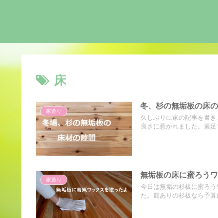
床
冬、杉の無垢板の床
家造り
久しぶりに家の記事を書き
良さに惹かれました。素足で
無垢板の床に蜜ろう
家造り
今日は無垢の杉板に蜜ろう
た。節ありの杉板なら予算的