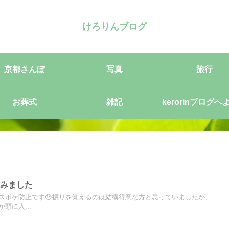
けろりんブログ
京都さんぽ
写真
旅行
お葬式
雑記
kerorinブログへ
そ
てみました
スボケ防止です😓振りを覚えるのは結構得意な方と思っていましたが、
頭に入...