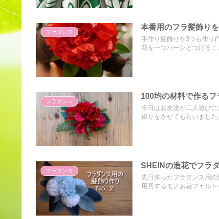
本番用のフラ髪飾り
フラダンス
手作り髪飾りを3つも作り(
花を一つバーンとつけるこ..
100均の材料で作る
フラダンス
今日はお友達が二人遊びに
撮りをさせてもらいました。
SHEINの造花でフ
フラダンス
先日作ったフラダンス用の
用意するモノお花フェルトヘ