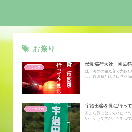
お祭り
伏見稲荷大社 宵宮
トリップ
連日海外の観光客で大賑わ
よ。宵宮祭とは？伏見稲荷の
宇治田楽を見に行っ
カメラ散歩
前から気になっていたけれ
いたそうですが、今年は復活