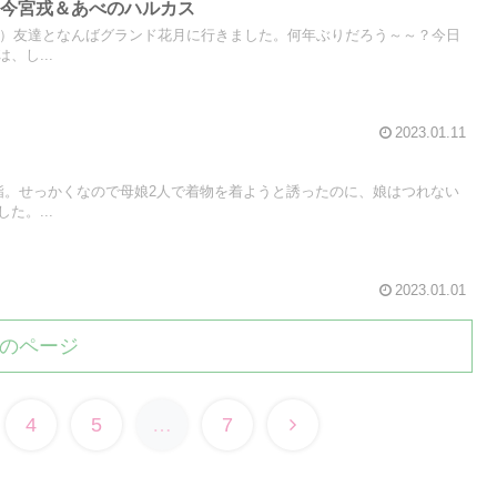
＆今宮戎＆あべのハルカス
K）友達となんばグランド花月に行きました。何年ぶりだろう～～？今日
、し...
2023.01.11
詣。せっかくなので母娘2人で着物を着ようと誘ったのに、娘はつれない
た。...
2023.01.01
のページ
次
4
5
…
7
へ