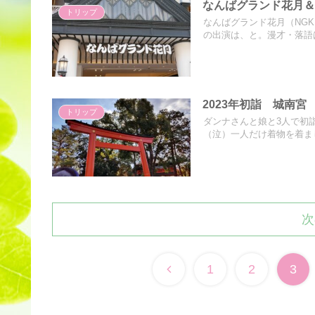
なんばグランド花月
トリップ
なんばグランド花月（NG
の出演は、と。漫才・落語は
2023年初詣 城南宮
トリップ
ダンナさんと娘と3人で初
（泣）一人だけ着物を着まし
次
前
1
2
3
へ