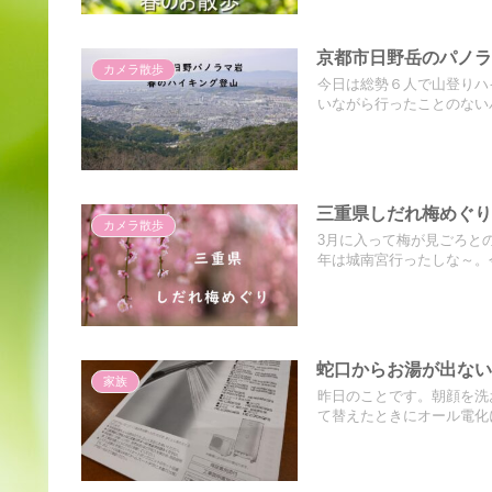
京都市日野岳のパノ
カメラ散歩
今日は総勢６人で山登りハ
いながら行ったことのないパ
三重県しだれ梅めぐ
カメラ散歩
3月に入って梅が見ごろと
年は城南宮行ったしな～。今
蛇口からお湯が出な
家族
昨日のことです。朝顔を洗
て替えたときにオール電化に