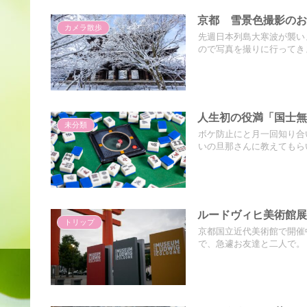
京都 雪景色撮影の
カメラ散歩
先週日本列島大寒波が襲い
ので写真を撮りに行ってきま
人生初の役満「国士
未分類
ボケ防止にと月一回知り合
いの旦那さんに教えてもらい
ルードヴィヒ美術館
トリップ
京都国立近代美術館で開催
で、急遽お友達と二人で。「