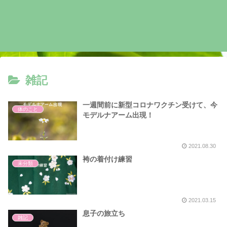
雑記
一週間前に新型コロナワクチン受けて、今
体のこと
モデルナアーム出現！
2021.08.30
袴の着付け練習
未分類
2021.03.15
息子の旅立ち
雑記