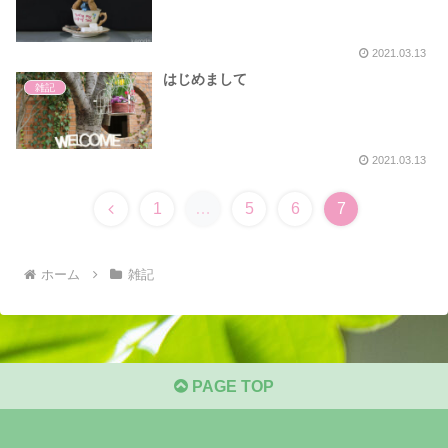
2021.03.13
はじめまして
雑記
2021.03.13
前
1
…
5
6
7
へ
ホーム
雑記
PAGE TOP