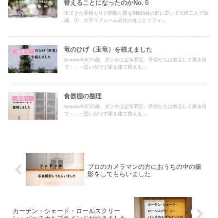
替えることになったのかNo.５
出てきた見積もりと間取り図を5種類目の前に置いて夫婦二人で協
議。① 大手リフォーム会社の丸ごとリフォ...
竜のひげ（玉竜）を植えました
家造り
kerorin今年55歳、ダンナは定年間近、子供たちは独立して家を出
て・・・思いがけず家を建て替える...
食器棚の整理
家造り
kerorin今年55歳、ダンナは定年間近、子供たちは独立して家を出
て・・・思いがけず家を建て替える...
プロのカメラマンの方におうちの中の撮
影をしてもらいました
カーテン・シェード・ロールスクリー