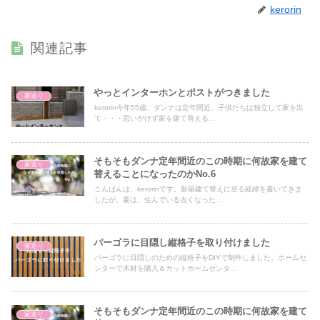
kerorin
関連記事
やっとインターホンとポストがつきました
家造り
kerorin今年55歳、ダンナは定年間近、子供たちは独立して家を出
て・・・思いがけず家を建て替える...
そもそもダンナ定年間近のこの時期に何故家を建て
家造り
替えることになったのかNo.6
こんばんは、kerorinです。新築建て替えに至る経緯を書いてきま
したが、要は、住んでいる古くなった...
パーゴラに目隠し縦格子を取り付けました
家造り
パーゴラに目隠しのための縦格子をDIYで制作しました。ホームセ
ンターで木材を購入＆カットホームセンタ...
そもそもダンナ定年間近のこの時期に何故家を建て
家造り