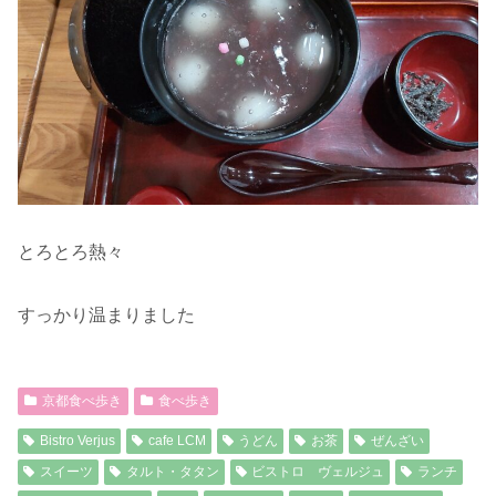
とろとろ熱々
すっかり温まりました
京都食べ歩き
食べ歩き
Bistro Verjus
cafe LCM
うどん
お茶
ぜんざい
スイーツ
タルト・タタン
ビストロ ヴェルジュ
ランチ