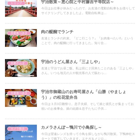
宇治散策～恵心院と中村藤吉平等院店～
トリップ
今日はお仕事が休みだったので、お友達の電動自転車をお借りして
サイクリングしてきましたよ。電動自転車は...
肉の醍醐でランチ
京都食べ歩き
友達とランチの約束。『どこ行こう？』『お肉食べたい‼』という
ことで、肉の醍醐に行ってきました。知り合...
宇治のうどん屋さん「三よしや」
京都さんぽ
友達と宇治でお昼ご飯。私は前に２回来たことのある「三よしや」
さん。いつも地元の人や観光客の人で賑わっ...
宇治市御蔵山のお寿司屋さん「山勝（やましょ
京都食べ歩き
う）」の松花堂弁当
今日は３月3日雛祭り。息子夫婦、そして娘と彼氏とが集まってお
祝いのお食事会。娘の結婚＆息子たちに子供...
カメラさんぽ～鴨川で小鳥探し～
カメラ散歩
今日は望遠レンズを持って小鳥を探しながら鴨川散策。下鴨神社ス
タートで南下していきます。エナガ＆メジロ...