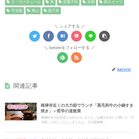
ラ・ヴァチュール
丼
京菓子司
京都
和スイーツ
平安殿
東山
親子丼
シェアする
kerorinをフォローする
kerorin
関連記事
南禅寺近くの大力邸でランチ「黒毛和牛の小鍋すき
京都さんぽ
焼き」～哲学の道散策
着物好きのお友達とお出かけしました。お庭がきれいと聞いて「大
力邸」に行くことにしましたよ。大力邸南禅...