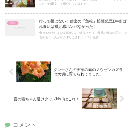
ふたりの魔女」を紹介していました...
行って損はない！信楽の「魚松」松茸&近江牛あば
雑記
れ食いは満足感ハンパなかった！
食べるの大好きな友達が2人で盛り上がり、普通の食欲の私と、小
食のもう一人が引きずりこまれ（！？）滋賀...
ダンナさんの実家の庭のノウゼンカズラ
は大切に育てられてました。
庭の猫ちゃん避けグッズNo.1はこれ！
コメント