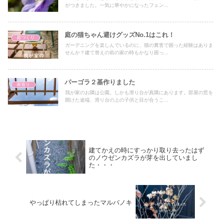
がつきました。一気に華やかになったフェン...
庭の猫ちゃん避けグッズNo.1はこれ！
庭づくり
ガーデニングを楽しんでいるのに、猫の糞害で困った経験はありま
せんか？建て替えの前の家の時もかなり困っ...
パーゴラ２基作りました
家造り
我が家のお隣は公園。しかも滑り台が真隣にあります。部屋の窓を
開けた途端、滑り台の上の子供と目が合うこ...
建てかえの時にすっかり取り去ったはず
のノウゼンカズラが芽を出していまし
た・・・
やっぱり枯れてしまったマルバノキ