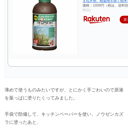
まねぎ他、植栽地を除く樹木等）
価格：1009円（税込、送料別
時点)
楽
薄めて使うものみたいですが、とにかく手ごわいので原液
を葉っぱに塗りたくってみました。
手袋で防備して、キッチンペーパーを使い、ノウゼンカズ
ラに塗ったあと、