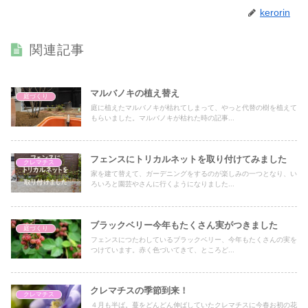
kerorin
関連記事
マルバノキの植え替え
庭づくり
庭に植えたマルバノキが枯れてしまって、やっと代替の樹を植えて
もらいました。マルバノキが枯れた時の記事...
フェンスにトリカルネットを取り付けてみました
クレマチス
家を建て替えて、ガーデニングをするのが楽しみの一つとなり、い
ろいろと園芸やさんに行くようになりました...
ブラックベリー今年もたくさん実がつきました
庭づくり
フェンスにつたわしているブラックベリー、今年もたくさんの実を
つけています。赤く色づいてきて、ところど...
クレマチスの季節到来！
クレマチス
４月も半ば。蔓をどんどん伸ばしていたクレマチスに今春お初の花