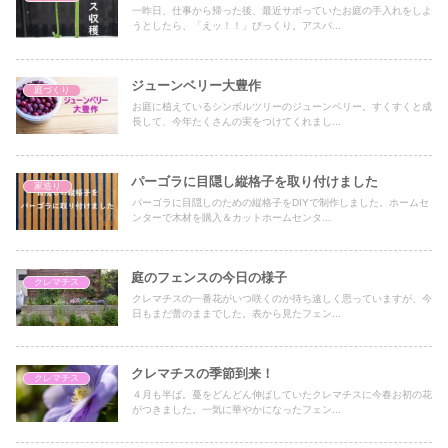
一昨日、仕事から帰った後、最近サボっていたお庭の手入れをしよ
うとしたら、「えッ！！」びっくり。アスパ...
ジューンベリー大豊作
庭づくり
お庭に植えているシンボルツリーのジューンベリー。すくすくと成
長して、今年たくさんの実をつけてくれまし...
パーゴラに目隠し縦格子を取り付けました
家造り
パーゴラに目隠しのための縦格子をDIYで制作しました。ホームセ
ンターで木材を購入＆カットホームセンタ...
庭のフェンスの今日の様子
クレマチス
クレマチスの一番花がいつ咲くのか待ち遠しく思っていますが、今
日もまだ蕾のままでした。表から見たフェン...
クレマチスの季節到来！
クレマチス
４月も半ば。蔓をどんどん伸ばしていたクレマチスに今春お初の花
がつきました。一気に華やかになったフェン...