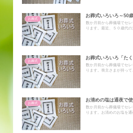
お葬式いろいろ～50
お葬式
数か月前から葬儀場でセレ
ります。最近、５０歳代の方
お葬式いろいろ「た
お葬式
数か月前から葬儀場でセレ
ります。喪主さまが持ってこ
お清めの塩は通夜で
お葬式
数か月前から葬儀場でセレ
ります。お清めのお塩を通夜