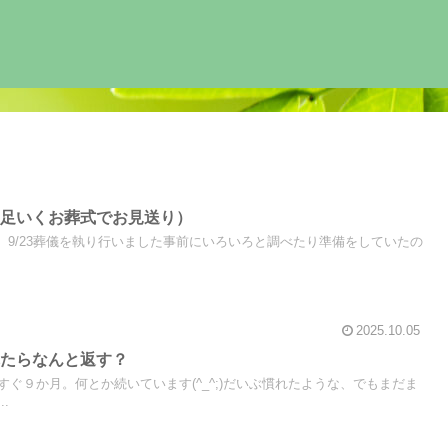
満足いくお葬式でお見送り）
2通夜 9/23葬儀を執り行いました事前にいろいろと調べたり準備をしていたの
2025.10.05
れたらなんと返す？
ぐ９か月。何とか続いています(^_^;)だいぶ慣れたような、でもまだま
.