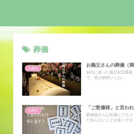
葬儀
お義父さんの葬儀（
お葬式
9/21に逝った義父9/2
で、皆が納得いくお...
「ご愁傷様」と言わ
お葬式
葬儀屋さんに転職してもうす
だ知らないことが多いです..