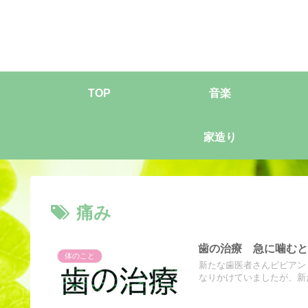
TOP
音楽
家造り
痛み
歯の治療 急に噛む
体のこと
新たな歯医者さんビビアン
なりかけていましたが、新た