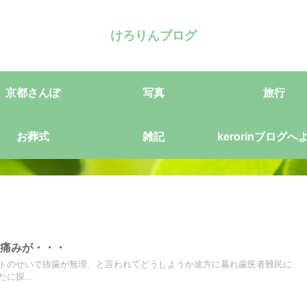
けろりんブログ
京都さんぽ
写真
旅行
お葬式
雑記
kerorinブログへ
そ
と痛みが・・・
トのせいで抜歯が無理、と言われてどうしようか途方に暮れ歯医者難民に
に探...