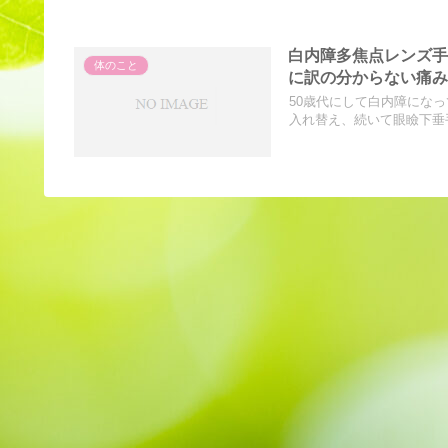
白内障多焦点レンズ手
体のこと
に訳の分からない痛
50歳代にして白内障にな
入れ替え、続いて眼瞼下垂手