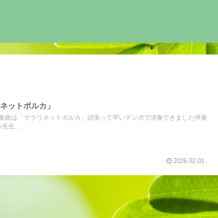
リネットポルカ」
奏曲は「クラリネットポルカ」頑張って早いテンポで演奏できました伴奏
生...
2026.02.01