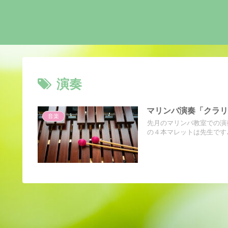
演奏
マリンバ演奏「クラ
音楽
先月のマリンバ教室での演
の４本マレットは先生です♪先