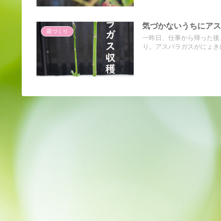
気づかないうちにア
庭づくり
一昨日、仕事から帰った後
り。アスパラガスがにょきに