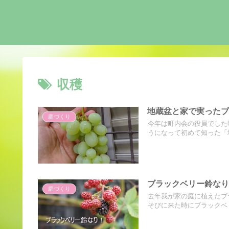
収穫
地蔵盆と家で実った
庭づくり
今年は町内会の役員でした
うになって初めて知った「地
ブラックベリー鈴な
庭づくり
去年我が家の庭に植えたブ
そびに来た時にブラックベリ