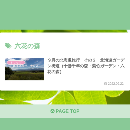
六花の森
９月の北海道旅行 その２ 北海道ガーデ
トリップ
ン街道（十勝千年の森・紫竹ガーデン・六
花の森）
2022.09.22
PAGE TOP