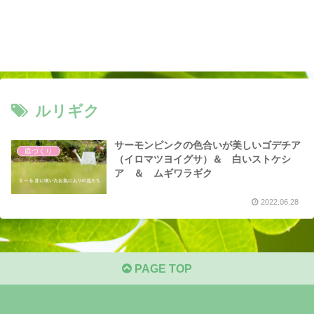
ルリギク
サーモンピンクの色合いが美しいゴデチア
庭づくり
（イロマツヨイグサ）＆ 白いストケシ
ア ＆ ムギワラギク
2022.06.28
PAGE TOP