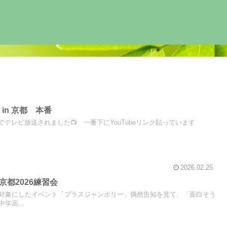
in 京都 本番
S京都でテレビ放送されました📺 一番下にYouTubeリンク貼っています
2026.02.25
京都2026練習会
対象にしたイベント「ブラスジャンボリー」偶然告知を見て、「面白そう
学高...