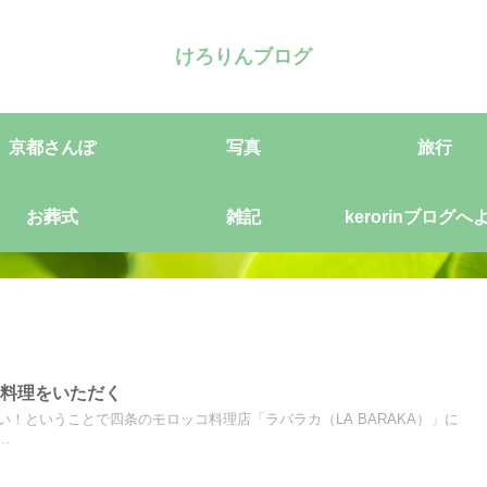
けろりんブログ
京都さんぽ
写真
旅行
お葬式
雑記
kerorinブログへ
そ
コ料理をいただく
！ということで四条のモロッコ料理店「ラバラカ（LA BARAKA）」に
.