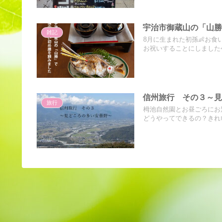
宇治市御蔵山の「山
雑記
8月に生まれた初孫👶お
お祝いすることにしました今
信州旅行 その３～
旅行
栂池自然園とお昼ごろにお
どうやってできるの？きれい