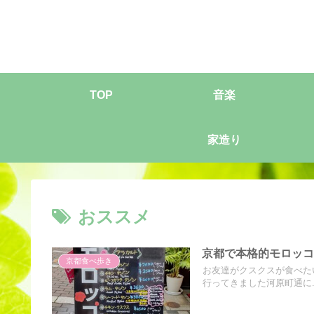
TOP
音楽
家造り
おススメ
京都で本格的モロッ
京都食べ歩き
お友達がクスクスが食べたい
行ってきました河原町通に..