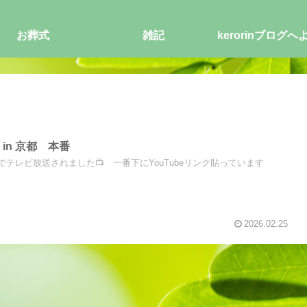
お葬式
雑記
kerorinブログへ
そ
in 京都 本番
S京都でテレビ放送されました📺 一番下にYouTubeリンク貼っています
2026.02.25