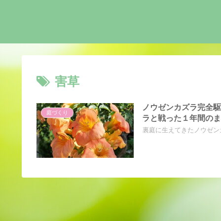
害草
ノウゼンカズラ完全駆
庭づくり
ラと戦った１年間の
裏庭に生えてきたノウゼン